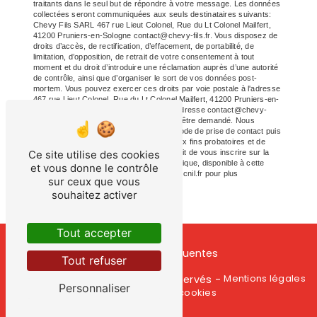
traitants dans le seul but de répondre à votre message. Les données
collectées seront communiquées aux seuls destinataires suivants:
Chevy Fils SARL 467 rue Lieut Colonel, Rue du Lt Colonel Mailfert,
41200 Pruniers-en-Sologne contact@chevy-fils.fr. Vous disposez de
droits d’accès, de rectification, d’effacement, de portabilité, de
limitation, d’opposition, de retrait de votre consentement à tout
moment et du droit d’introduire une réclamation auprès d’une autorité
de contrôle, ainsi que d’organiser le sort de vos données post-
mortem. Vous pouvez exercer ces droits par voie postale à l'adresse
467 rue Lieut Colonel, Rue du Lt Colonel Mailfert, 41200 Pruniers-en-
Sologne ou par courrier électronique à l'adresse contact@chevy-
fils.fr. Un justificatif d'identité pourra vous être demandé. Nous
conservons vos données pendant la période de prise de contact puis
pendant la durée de prescription légale aux fins probatoires et de
Ce site utilise des cookies
gestion des contentieux. Vous avez le droit de vous inscrire sur la
liste d'opposition au démarchage téléphonique, disponible à cette
et vous donne le contrôle
adresse:
Bloctel.gouv.fr
. Consultez le site cnil.fr pour plus
sur ceux que vous
d’informations sur vos droits.
souhaitez activer
Tout accepter
Recherches fréquentes
Tout refuser
Vistalid
Mentions légales
©
- 2026 - Tous droits réservés -
Personnaliser
Gestion des cookies
-