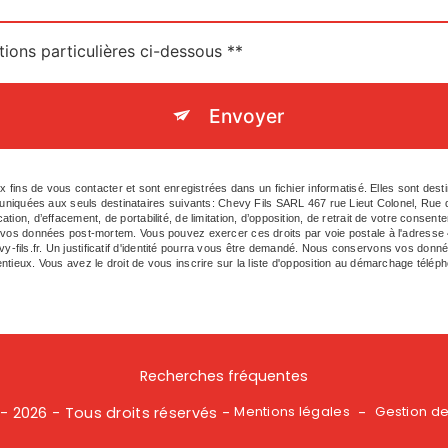
tions particulières ci-dessous **
Envoyer
ns de vous contacter et sont enregistrées dans un fichier informatisé. Elles sont desti
iquées aux seuls destinataires suivants: Chevy Fils SARL 467 rue Lieut Colonel, Rue d
ation, d’effacement, de portabilité, de limitation, d’opposition, de retrait de votre consen
de vos données post-mortem. Vous pouvez exercer ces droits par voie postale à l'adresse 
y-fils.fr. Un justificatif d'identité pourra vous être demandé. Nous conservons vos donn
entieux. Vous avez le droit de vous inscrire sur la liste d'opposition au démarchage télép
Recherches fréquentes
Mentions légales
Gestion d
- 2026 - Tous droits réservés -
-