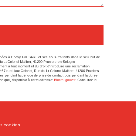
nées à Chevy Fils SARL et ses sous-traitants dans le seul but de
u Lt Colonel Mailfert, 41200 Pruniers-en-Sologne
tement à tout moment et du droit d’introduire une réclamation
467 rue Lieut Colonel, Rue du Lt Colonel Mailfert, 41200 Pruniers-
ées pendant la période de prise de contact puis pendant la durée
honique, disponible à cette adresse:
Bloctel.gouv.fr
. Consultez le
es cookies