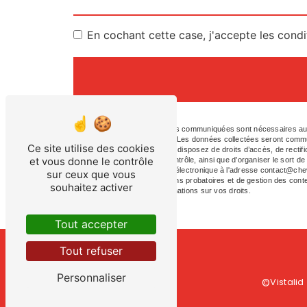
En cochant cette case, j'accepte les condi
** Les données personnelles communiquées sont nécessaires aux fi
répondre à votre message. Les données collectées seront commun
Ce site utilise des cookies
contact@chevy-fils.fr. Vous disposez de droits d’accès, de rectific
et vous donne le contrôle
auprès d’une autorité de contrôle, ainsi que d’organiser le sort 
en-Sologne ou par courrier électronique à l'adresse contact@chev
sur ceux que vous
de prescription légale aux fins probatoires et de gestion des cont
souhaitez activer
site cnil.fr pour plus d’informations sur vos droits.
Tout accepter
Tout refuser
Personnaliser
Vistalid
©