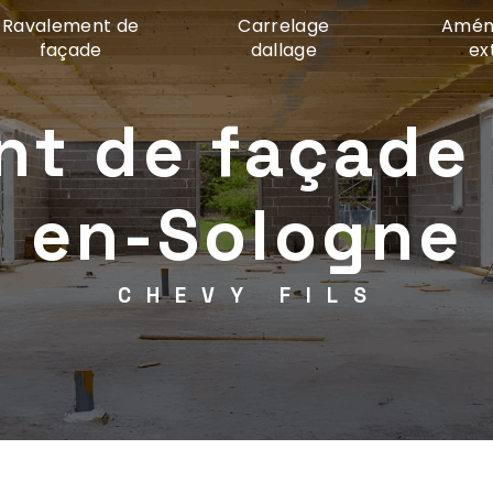
Ravalement de
Carrelage
Amén
façade
dallage
ex
nt de façade 
en-Sologne
CHEVY FILS