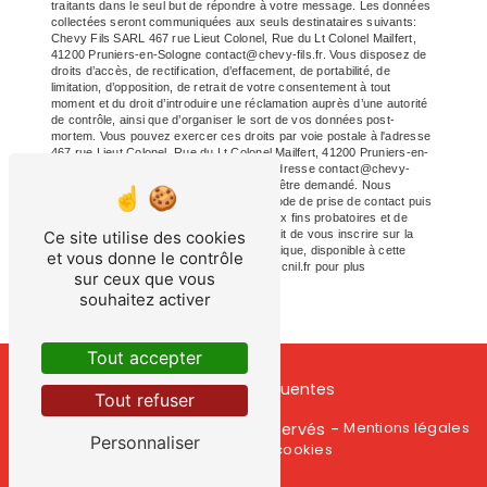
traitants dans le seul but de répondre à votre message. Les données
collectées seront communiquées aux seuls destinataires suivants:
Chevy Fils SARL 467 rue Lieut Colonel, Rue du Lt Colonel Mailfert,
41200 Pruniers-en-Sologne contact@chevy-fils.fr. Vous disposez de
droits d’accès, de rectification, d’effacement, de portabilité, de
limitation, d’opposition, de retrait de votre consentement à tout
moment et du droit d’introduire une réclamation auprès d’une autorité
de contrôle, ainsi que d’organiser le sort de vos données post-
mortem. Vous pouvez exercer ces droits par voie postale à l'adresse
467 rue Lieut Colonel, Rue du Lt Colonel Mailfert, 41200 Pruniers-en-
Sologne ou par courrier électronique à l'adresse contact@chevy-
fils.fr. Un justificatif d'identité pourra vous être demandé. Nous
conservons vos données pendant la période de prise de contact puis
pendant la durée de prescription légale aux fins probatoires et de
Ce site utilise des cookies
gestion des contentieux. Vous avez le droit de vous inscrire sur la
liste d'opposition au démarchage téléphonique, disponible à cette
et vous donne le contrôle
adresse:
Bloctel.gouv.fr
. Consultez le site cnil.fr pour plus
sur ceux que vous
d’informations sur vos droits.
souhaitez activer
Tout accepter
Recherches fréquentes
Tout refuser
Vistalid
Mentions légales
©
- 2026 - Tous droits réservés -
Personnaliser
Gestion des cookies
-