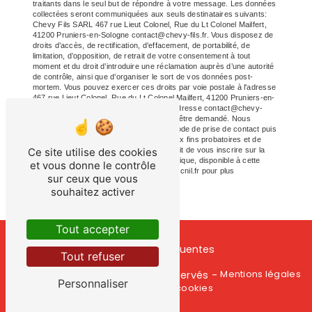
traitants dans le seul but de répondre à votre message. Les données
collectées seront communiquées aux seuls destinataires suivants:
Chevy Fils SARL 467 rue Lieut Colonel, Rue du Lt Colonel Mailfert,
41200 Pruniers-en-Sologne contact@chevy-fils.fr. Vous disposez de
droits d’accès, de rectification, d’effacement, de portabilité, de
limitation, d’opposition, de retrait de votre consentement à tout
moment et du droit d’introduire une réclamation auprès d’une autorité
de contrôle, ainsi que d’organiser le sort de vos données post-
mortem. Vous pouvez exercer ces droits par voie postale à l'adresse
467 rue Lieut Colonel, Rue du Lt Colonel Mailfert, 41200 Pruniers-en-
Sologne ou par courrier électronique à l'adresse contact@chevy-
fils.fr. Un justificatif d'identité pourra vous être demandé. Nous
conservons vos données pendant la période de prise de contact puis
pendant la durée de prescription légale aux fins probatoires et de
Ce site utilise des cookies
gestion des contentieux. Vous avez le droit de vous inscrire sur la
liste d'opposition au démarchage téléphonique, disponible à cette
et vous donne le contrôle
adresse:
Bloctel.gouv.fr
. Consultez le site cnil.fr pour plus
sur ceux que vous
d’informations sur vos droits.
souhaitez activer
Tout accepter
Recherches fréquentes
Tout refuser
Vistalid
Mentions légales
©
- 2026 - Tous droits réservés -
Personnaliser
Gestion des cookies
-