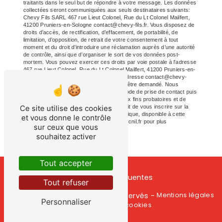
traitants dans le seul but de répondre à votre message. Les données
collectées seront communiquées aux seuls destinataires suivants:
Chevy Fils SARL 467 rue Lieut Colonel, Rue du Lt Colonel Mailfert,
41200 Pruniers-en-Sologne contact@chevy-fils.fr. Vous disposez de
droits d’accès, de rectification, d’effacement, de portabilité, de
limitation, d’opposition, de retrait de votre consentement à tout
moment et du droit d’introduire une réclamation auprès d’une autorité
de contrôle, ainsi que d’organiser le sort de vos données post-
mortem. Vous pouvez exercer ces droits par voie postale à l'adresse
467 rue Lieut Colonel, Rue du Lt Colonel Mailfert, 41200 Pruniers-en-
Sologne ou par courrier électronique à l'adresse contact@chevy-
fils.fr. Un justificatif d'identité pourra vous être demandé. Nous
conservons vos données pendant la période de prise de contact puis
pendant la durée de prescription légale aux fins probatoires et de
Ce site utilise des cookies
gestion des contentieux. Vous avez le droit de vous inscrire sur la
liste d'opposition au démarchage téléphonique, disponible à cette
et vous donne le contrôle
adresse:
Bloctel.gouv.fr
. Consultez le site cnil.fr pour plus
sur ceux que vous
d’informations sur vos droits.
souhaitez activer
Tout accepter
Recherches fréquentes
Tout refuser
Vistalid
Mentions légales
©
- 2026 - Tous droits réservés -
Personnaliser
Gestion des cookies
-