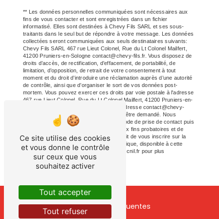
** Les données personnelles communiquées sont nécessaires aux
fins de vous contacter et sont enregistrées dans un fichier
informatisé. Elles sont destinées à Chevy Fils SARL et ses sous-
traitants dans le seul but de répondre à votre message. Les données
collectées seront communiquées aux seuls destinataires suivants:
Chevy Fils SARL 467 rue Lieut Colonel, Rue du Lt Colonel Mailfert,
41200 Pruniers-en-Sologne contact@chevy-fils.fr. Vous disposez de
droits d’accès, de rectification, d’effacement, de portabilité, de
limitation, d’opposition, de retrait de votre consentement à tout
moment et du droit d’introduire une réclamation auprès d’une autorité
de contrôle, ainsi que d’organiser le sort de vos données post-
mortem. Vous pouvez exercer ces droits par voie postale à l'adresse
467 rue Lieut Colonel, Rue du Lt Colonel Mailfert, 41200 Pruniers-en-
Sologne ou par courrier électronique à l'adresse contact@chevy-
fils.fr. Un justificatif d'identité pourra vous être demandé. Nous
conservons vos données pendant la période de prise de contact puis
pendant la durée de prescription légale aux fins probatoires et de
Ce site utilise des cookies
gestion des contentieux. Vous avez le droit de vous inscrire sur la
liste d'opposition au démarchage téléphonique, disponible à cette
et vous donne le contrôle
adresse:
Bloctel.gouv.fr
. Consultez le site cnil.fr pour plus
sur ceux que vous
d’informations sur vos droits.
souhaitez activer
Tout accepter
Recherches fréquentes
Tout refuser