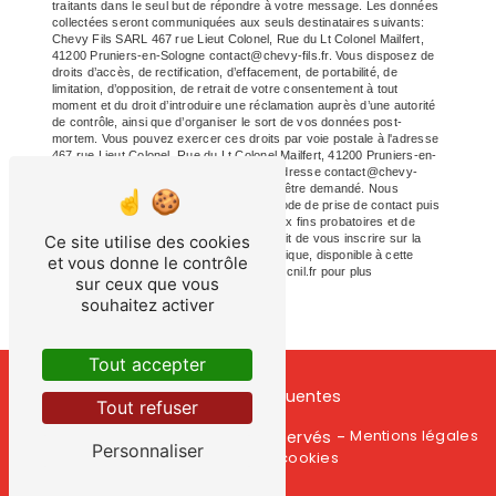
traitants dans le seul but de répondre à votre message. Les données
collectées seront communiquées aux seuls destinataires suivants:
Chevy Fils SARL 467 rue Lieut Colonel, Rue du Lt Colonel Mailfert,
41200 Pruniers-en-Sologne contact@chevy-fils.fr. Vous disposez de
droits d’accès, de rectification, d’effacement, de portabilité, de
limitation, d’opposition, de retrait de votre consentement à tout
moment et du droit d’introduire une réclamation auprès d’une autorité
de contrôle, ainsi que d’organiser le sort de vos données post-
mortem. Vous pouvez exercer ces droits par voie postale à l'adresse
467 rue Lieut Colonel, Rue du Lt Colonel Mailfert, 41200 Pruniers-en-
Sologne ou par courrier électronique à l'adresse contact@chevy-
fils.fr. Un justificatif d'identité pourra vous être demandé. Nous
conservons vos données pendant la période de prise de contact puis
pendant la durée de prescription légale aux fins probatoires et de
Ce site utilise des cookies
gestion des contentieux. Vous avez le droit de vous inscrire sur la
liste d'opposition au démarchage téléphonique, disponible à cette
et vous donne le contrôle
adresse:
Bloctel.gouv.fr
. Consultez le site cnil.fr pour plus
sur ceux que vous
d’informations sur vos droits.
souhaitez activer
Tout accepter
Recherches fréquentes
Tout refuser
Vistalid
Mentions légales
©
- 2026 - Tous droits réservés -
Personnaliser
Gestion des cookies
-