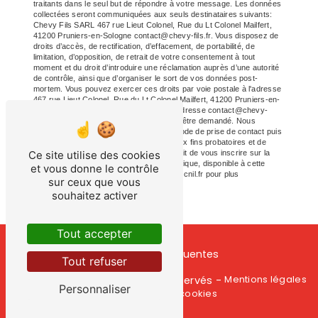
traitants dans le seul but de répondre à votre message. Les données
collectées seront communiquées aux seuls destinataires suivants:
Chevy Fils SARL 467 rue Lieut Colonel, Rue du Lt Colonel Mailfert,
41200 Pruniers-en-Sologne contact@chevy-fils.fr. Vous disposez de
droits d’accès, de rectification, d’effacement, de portabilité, de
limitation, d’opposition, de retrait de votre consentement à tout
moment et du droit d’introduire une réclamation auprès d’une autorité
de contrôle, ainsi que d’organiser le sort de vos données post-
mortem. Vous pouvez exercer ces droits par voie postale à l'adresse
467 rue Lieut Colonel, Rue du Lt Colonel Mailfert, 41200 Pruniers-en-
Sologne ou par courrier électronique à l'adresse contact@chevy-
fils.fr. Un justificatif d'identité pourra vous être demandé. Nous
conservons vos données pendant la période de prise de contact puis
pendant la durée de prescription légale aux fins probatoires et de
Ce site utilise des cookies
gestion des contentieux. Vous avez le droit de vous inscrire sur la
liste d'opposition au démarchage téléphonique, disponible à cette
et vous donne le contrôle
adresse:
Bloctel.gouv.fr
. Consultez le site cnil.fr pour plus
sur ceux que vous
d’informations sur vos droits.
souhaitez activer
Tout accepter
Recherches fréquentes
Tout refuser
Vistalid
Mentions légales
©
- 2026 - Tous droits réservés -
Personnaliser
Gestion des cookies
-